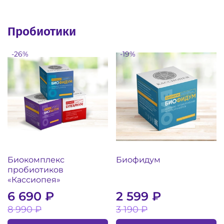
Пробиотики
-26%
-19%
Биокомплекс
Биофидум
пробиотиков
«Кассиопея»
6 690 ₽
2 599 ₽
8 990 ₽
3 190 ₽